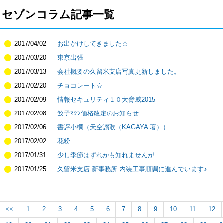
セゾンコラム記事一覧
2017/04/02
お出かけしてきました☆
2017/03/20
東京出張
2017/03/13
会社概要の久留米支店写真更新しました。
2017/02/20
チョコレート☆
2017/02/09
情報セキュリティ１０大脅威2015
2017/02/08
餃子ﾏｼﾝ価格改定のお知らせ
2017/02/06
書評小欄（天空讃歌（KAGAYA 著））
2017/02/02
花粉
2017/01/31
少し季節はずれかも知れませんが…
2017/01/25
久留米支店 新事務所 内装工事順調に進んでいます♪
<<
1
2
3
4
5
6
7
8
9
10
11
12