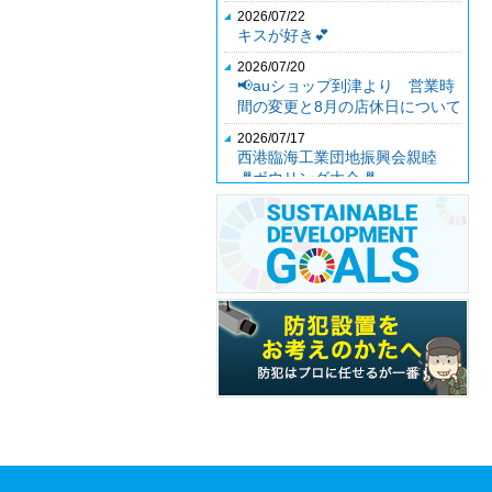
2026/07/22
キスが好き💕
2026/07/20
📢auショップ到津より 営業時
間の変更と8月の店休日について
2026/07/17
西港臨海工業団地振興会親睦
🎳ボウリング大会🎳
2026/07/04
第３５期社員総会
2026/06/26
auショップ到津より7月店休日
のお知らせ📢
2026/06/12
女子ランチ交流会
2026/06/12
商品展示会
2026/06/09
ボルクバレット北九州⚽ 今期
ホームゲーム初戦