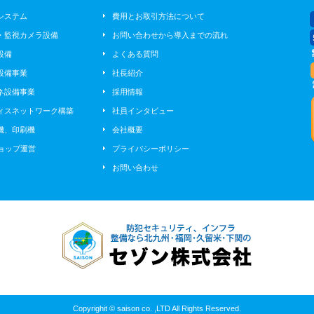
システム
費用とお取引方法について
・監視カメラ設備
お問い合わせから導入までの流れ
設備
よくある質問
設備事業
社長紹介
ネ設備事業
採用情報
ィスネットワーク構築
社員インタビュー
機、印刷機
会社概要
ショップ運営
プライバシーポリシー
お問い合わせ
Copyrighit © saison co. ,LTD All Rights Reserved.