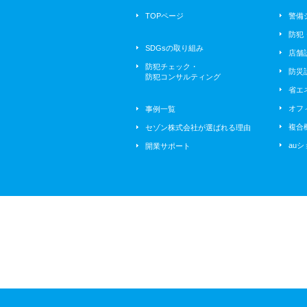
2026/05/26
TOPページ
警備
久しぶりの到津の森動物園🦒🦝
🐨🫏🐴🐸
防犯
SDGsの取り組み
2026/05/25
店舗
🌹春のバラフェア2026🌹 ～ナ
防犯チェック・
防災
イトローズガーデン～
防犯コンサルティング
省エ
2026/05/22
⛩️宮地嶽神社 菖蒲まつり
オフ
事例一覧
複合
セゾン株式会社が選ばれる理由
2026/05/21
展示会２０２６
au
開業サポート
2026/06/26
auショップ到津より6月店休日
のお知らせ📢
2026/05/07
🌹薔薇が満開でした🌹
2026/04/30
auショップ到津より・5月定休
日のお知らせ
2026/04/17
2026🌸さくらだより その⑦