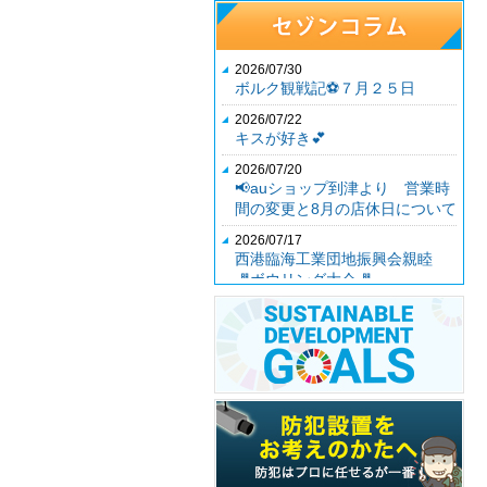
2026/07/30
ボルク観戦記⚽７月２５日
2026/07/22
キスが好き💕
2026/07/20
📢auショップ到津より 営業時
間の変更と8月の店休日について
2026/07/17
西港臨海工業団地振興会親睦
🎳ボウリング大会🎳
2026/07/04
第３５期社員総会
2026/06/26
auショップ到津より7月店休日
のお知らせ📢
2026/06/12
女子ランチ交流会
2026/06/12