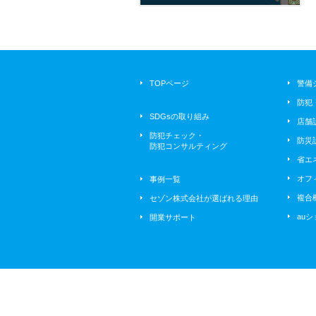
商品展示会
2026/06/09
ボルクバレット北九州⚽ 今期
ホームゲーム初戦
2026/05/26
TOPページ
警備
久しぶりの到津の森動物園🦒🦝
🐨🫏🐴🐸
防犯
SDGsの取り組み
2026/05/25
店舗
🌹春のバラフェア2026🌹 ～ナ
防犯チェック・
防災
イトローズガーデン～
防犯コンサルティング
省エ
2026/05/22
⛩️宮地嶽神社 菖蒲まつり
オフ
事例一覧
複合
セゾン株式会社が選ばれる理由
2026/05/21
展示会２０２６
au
開業サポート
2026/06/26
auショップ到津より6月店休日
のお知らせ📢
2026/05/07
🌹薔薇が満開でした🌹
2026/04/30