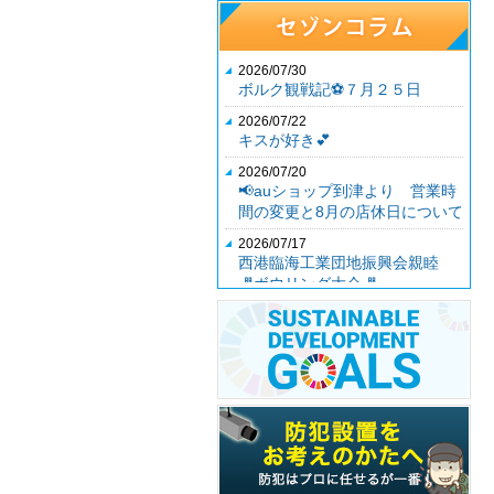
2026/07/30
ボルク観戦記⚽７月２５日
2026/07/22
キスが好き💕
2026/07/20
📢auショップ到津より 営業時
間の変更と8月の店休日について
2026/07/17
西港臨海工業団地振興会親睦
🎳ボウリング大会🎳
2026/07/04
第３５期社員総会
2026/06/26
auショップ到津より7月店休日
のお知らせ📢
2026/06/12
女子ランチ交流会
2026/06/12