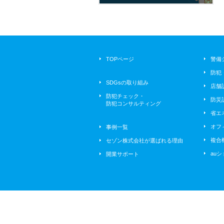
商品展示会
2026/06/09
ボルクバレット北九州⚽ 今期
ホームゲーム初戦
2026/05/26
TOPページ
警備
久しぶりの到津の森動物園🦒🦝
🐨🫏🐴🐸
防犯
SDGsの取り組み
2026/05/25
店舗
🌹春のバラフェア2026🌹 ～ナ
防犯チェック・
防災
イトローズガーデン～
防犯コンサルティング
省エ
2026/05/22
⛩️宮地嶽神社 菖蒲まつり
オフ
事例一覧
複合
セゾン株式会社が選ばれる理由
2026/05/21
展示会２０２６
au
開業サポート
2026/06/26
auショップ到津より6月店休日
のお知らせ📢
2026/05/07
🌹薔薇が満開でした🌹
2026/04/30