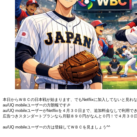
本日からＷＢＣの日本戦が始まります、でもNetflixに加入してないと見
au/UQ mobileユーザーの方朗報です🎉
au/UQ mobileユーザーがNetflixを４月３０日まで、追加料金なしで
広告つきスタンダートプランなら月額８９０円がなんと０円！で４月３０
au/UQ mobileユーザーの方は登録してＷＢＣを見ましょう^^