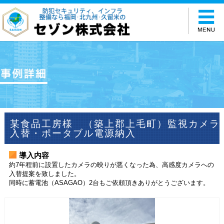
某食品工房様 （築上郡上毛町）監視カメラ
入替・ポータブル電源納入
導入内容
約7年程前に設置したカメラの映りが悪くなった為、高感度カメラへの
入替提案を致しました。
同時に蓄電池（ASAGAO）2台もご依頼頂きありがとうございます。